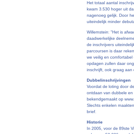
Het totaal aantal insch
kwam 3.530 hoger uit dan
nagenoeg gelijk. Door het
uiteindelijk minder debut
Willemstein: "Het is afwa
daadwerkelijke deelnemer
de inschrijvers uiteindel
parcoursen is daar reken
we veilig en comfortabel
opdagen zullen daar onge
inschrijft, ook graag aa
Dubbelinschrijvingen
Voordat de loting door d
ontdaan van dubbele en an
bekendgemaakt op www.4da
Slechts enkelen maakten 
brief.
Historie
In 2005, voor de 89ste V