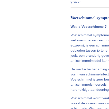
graden.
Voetschimmel sympt
Wat is Voetschimmel?
Voetschimmel symptomen
wel zwemmerseczeem gen
eczeem), is een schimmel
gebieden tussen je tene
jeuk, een branderig gev
antischimmelmiddel kan
De medische benaming v
vorm van schimmelinfect
Voetschimmel is zeer bes
antischimmelsmeersels. 
hardnekkige aandoening 
Voetschimmel wordt vaak
vooral de vloeren van z
schimmels. Wanneer de hu