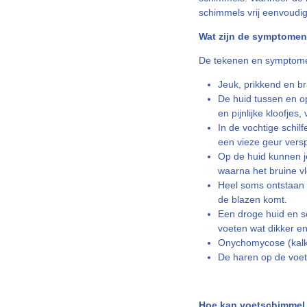
schimmels vrij eenvoudi
Wat zijn de symptome
De tekenen en symptome
Jeuk, prikkend en br
De huid tussen en op
en pijnlijke kloofjes
In de vochtige schil
een vieze geur versp
Op de huid kunnen je
waarna het bruine vl
Heel soms ontstaan e
de blazen komt.
Een droge huid en sc
voeten wat dikker en
Onychomycose (kalkn
De haren op de voet
Hoe kan voetschimmel