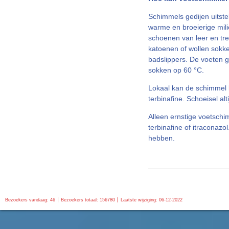
Schimmels gedijen uitst
warme en broeierige mil
schoenen van leer en tr
katoenen of wollen sokk
badslippers. De voeten 
sokken op 60 °C.
Lokaal kan de schimmel 
terbinafine. Schoeisel a
Alleen ernstige voetschi
terbinafine of itraconaz
hebben.
Bezoekers vandaag: 46
Bezoekers totaal: 156780
Laatste wijziging: 06-12-2022