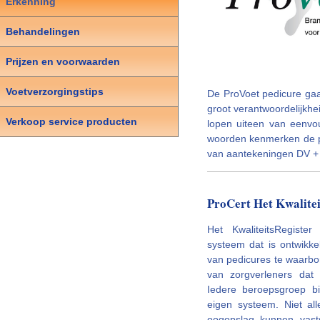
Erkenning
Behandelingen
Prijzen en voorwaarden
Voetverzorgingstips
De ProVoet pedicure gaa
groot verantwoordelijkh
Verkoop service producten
lopen uiteen van eenvou
woorden kenmerken de pro
van aantekeningen DV +
ProCert Het Kwalitei
Het KwaliteitsRegiste
systeem dat is ontwikk
van pedicures te waarbo
van zorgverleners dat
Iedere beroepsgroep bi
eigen systeem. Niet al
oogopslag kunnen vasts