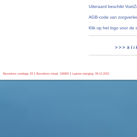
Uiteraard beschikt Voet
AGB-code van zorgverle
Klik op het logo voor de
> > > k l i 
Bezoekers vandaag: 83
Bezoekers totaal: 156900
Laatste wijziging: 06-12-2022