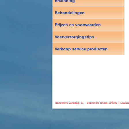
Erkenning
Behandelingen
Prijzen en voorwaarden
Voetverzorgingstips
Verkoop service producten
Bezoekers vandaag: 61
Bezoekers totaal: 156792
Laatste