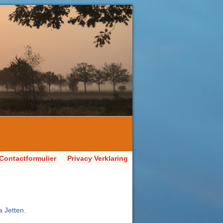
Contactformulier
Privacy Verklaring
AVG van VoetZorg
Sacha Jetten
Pedicure
 Jetten.
Voetverzorging