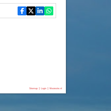
Sitemap
Login
Mooiesite.nl