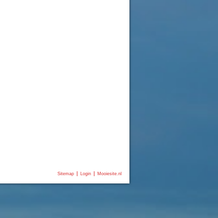
Sitemap
Login
Mooiesite.nl