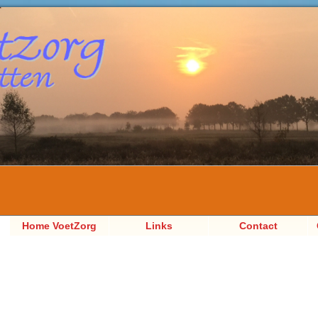
Home VoetZorg
Links
Contact
Sacha Jetten,
Pedicure