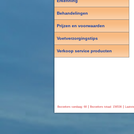
Erkenning
Behandelingen
Prijzen en voorwaarden
Voetverzorgingstips
Verkoop service producten
Bezoekers vandaag: 68
Bezoekers totaal: 156536
Laatste