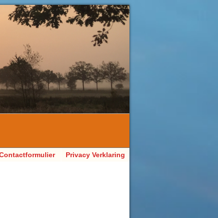
Contactformulier
Privacy Verklaring
AVG van VoetZorg
Sacha Jetten
Pedicure
Voetverzorging